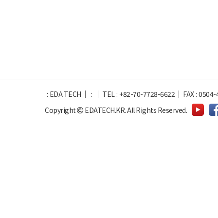
:
EDA TECH
:
TEL
:
+82-70-7728-6622
FAX
:
0504-
Copyright
EDATECH.KR.
All Rights Reserved.